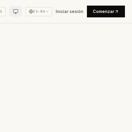
Iniciar sesión
Comenzar
US
ES-MX