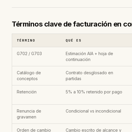
Términos clave de facturación en c
TÉRMINO
QUÉ ES
G702 / G703
Estimación AIA + hoja de
continuación
Catálogo de
Contrato desglosado en
conceptos
partidas
Retención
5% a 10% retenido por pago
Renuncia de
Condicional vs incondicional
gravamen
Orden de cambio
Cambio escrito de alcance y