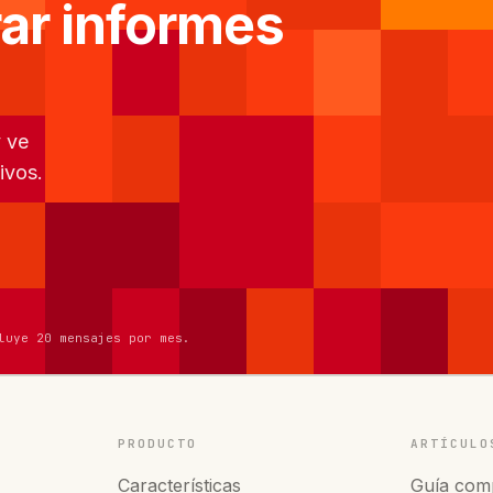
ar informes
y ve
ivos.
luye 20 mensajes por mes.
PRODUCTO
ARTÍCULO
Características
Guía comp