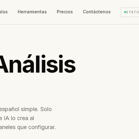
ulos
Herramientas
Precios
Contáctenos
STAT
Análisis
español simple. Solo
 IA lo crea al
paneles que configurar.