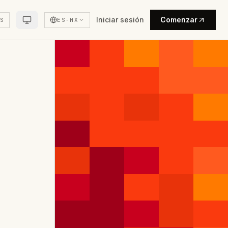
Iniciar sesión
Comenzar
US
ES-MX