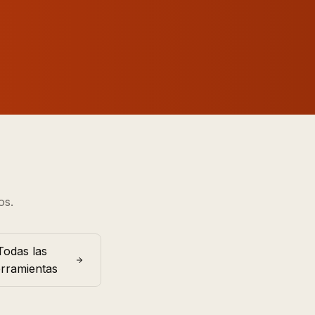
os.
Todas las
rramientas