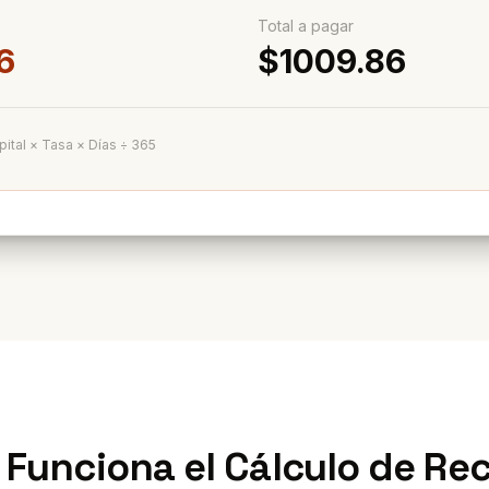
Total a pagar
6
$
1009.86
pital × Tasa × Días ÷ 365
Funciona el Cálculo de Re