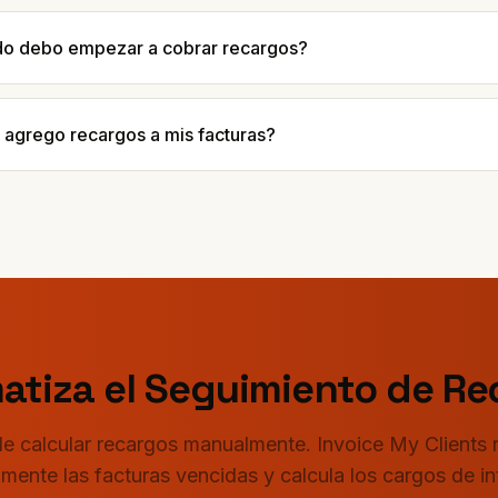
o debo empezar a cobrar recargos?
agrego recargos a mis facturas?
atiza el Seguimiento de Re
e calcular recargos manualmente. Invoice My Clients 
ente las facturas vencidas y calcula los cargos de int