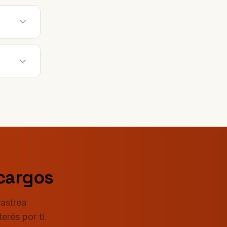
cargos
rastrea
erés por ti.