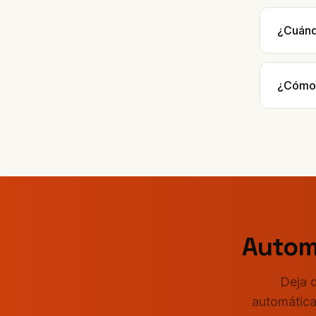
¿Cuánd
¿Cómo 
Autom
Deja d
automáticam