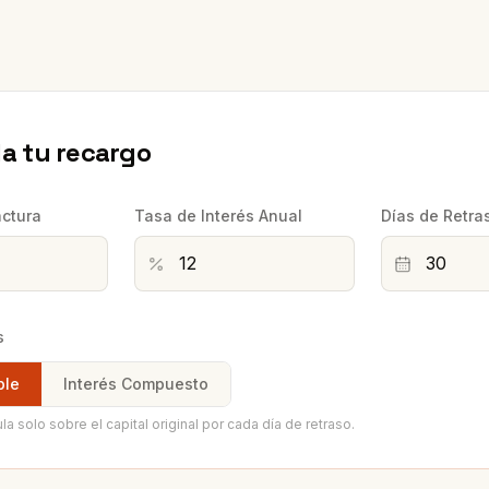
la tu recargo
actura
Tasa de Interés Anual
Días de Retra
s
ple
Interés Compuesto
ula solo sobre el capital original por cada día de retraso.