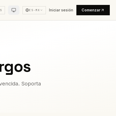
Iniciar sesión
Comenzar
US
ES-MX
rgos
 vencida. Soporta